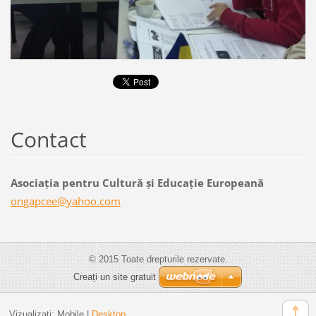
Contact
Asociaţia pentru Cultură şi Educaţie Europeană
ongapcee
@yahoo.c
om
© 2015 Toate drepturile rezervate.
Creați un site gratuit
Vizualizați:
Mobile
|
Desktop