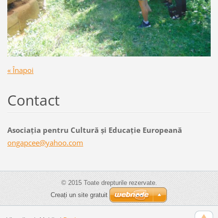
« Înapoi
Contact
Asociaţia pentru Cultură şi Educaţie Europeană
ongapcee
@yahoo.c
om
© 2015 Toate drepturile rezervate.
Creați un site gratuit